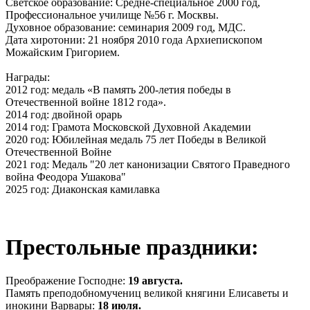
Светское образование: Средне-специальное 2000 год,
Профессиональное училище №56 г. Москвы.
Духовное образование: семинария 2009 год, МДС.
Дата хиротонии: 21 ноября 2010 года Архиепископом
Можайским Григорием.
Награды:
2012 год: медаль «В память 200-летия победы в
Отечественной войне 1812 года».
2014 год: двойной орарь
2014 год: Грамота Московской Духовной Академии
2020 год: Юбилейная медаль 75 лет Победы в Великой
Отечественной Войне
2021 год: Медаль "20 лет канонизации Святого Праведного
война Феодора Ушакова"
2025 год: Диаконская камилавка
Престольные праздники:
Преображениe Господнe:
19 августа.
Память преподобномучениц великой княгини Елисаветы и
инокини Варвары:
18 июля.