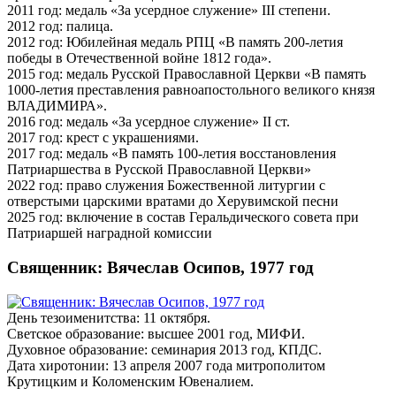
2011 год: медаль «За усердное служение» III степени.
2012 год: палица.
2012 год: Юбилейная медаль РПЦ «В память 200-летия
победы в Отечественной войне 1812 года».
2015 год: медаль Русской Православной Церкви «В память
1000-летия преставления равноапостольного великого князя
ВЛАДИМИРА».
2016 год: медаль «За усердное служение» II ст.
2017 год: крест с украшениями.
2017 год: медаль «В память 100-летия восстановления
Патриаршества в Русской Православной Церкви»
2022 год: право служения Божественной литургии с
отверстыми царскими вратами до Херувимской песни
2025 год: включение в состав Геральдического совета при
Патриаршей наградной комиссии
Священник: Вячеслав Осипов, 1977 год
День тезоименитства: 11 октября.
Светское образование: высшее 2001 год, МИФИ.
Духовное образование: семинария 2013 год, КПДС.
Дата хиротонии: 13 апреля 2007 года митрополитом
Крутицким и Коломенским Ювеналием.